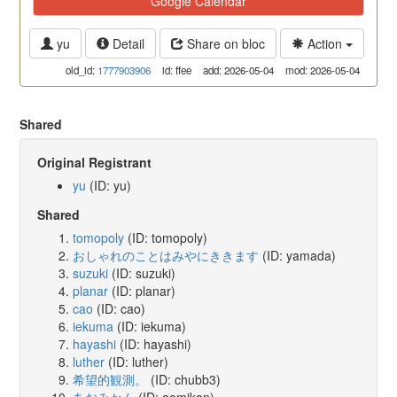
Google Calendar
yu
Detail
Share on bloc
Action
old_id:
1777903906
id: ffee
add: 2026-05-04
mod: 2026-05-04
Shared
Original Registrant
yu
(ID: yu)
Shared
tomopoly
(ID: tomopoly)
おしゃれのことはみやにききます
(ID: yamada)
suzuki
(ID: suzuki)
planar
(ID: planar)
cao
(ID: cao)
iekuma
(ID: iekuma)
hayashi
(ID: hayashi)
luther
(ID: luther)
希望的観測。
(ID: chubb3)