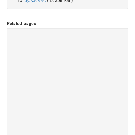
あおみかん
(ID: aomikan)
Related pages