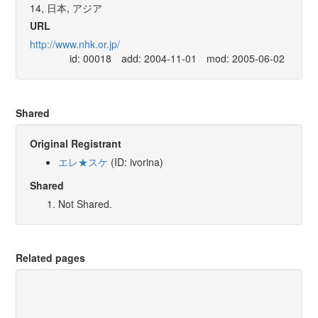
14, 日本, アジア
URL
http://www.nhk.or.jp/
id: 00018
add: 2004-11-01
mod: 2005-06-02
Shared
Original Registrant
エレ★スケ
(ID: ivorina)
Shared
Not Shared.
Related pages