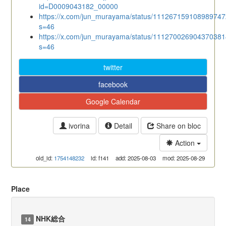
id=D0009043182_00000
https://x.com/jun_murayama/status/11126715910898974
s=46
https://x.com/jun_murayama/status/11127002690437038
s=46
twitter
facebook
Google Calendar
ivorina
Detail
Share on bloc
Action
old_id:
1754148232
id: f141
add: 2025-08-03
mod: 2025-08-29
Place
NHK総合
14