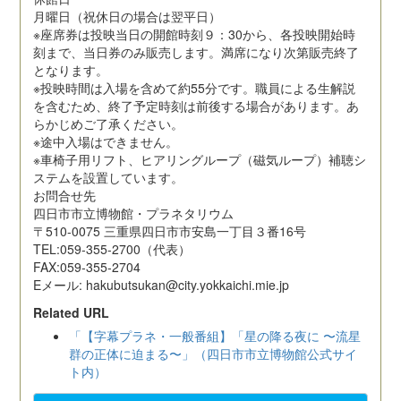
月曜日（祝休日の場合は翌平日）
※座席券は投映当日の開館時刻９：30から、各投映開始時
刻まで、当日券のみ販売します。満席になり次第販売終了
となります。
※投映時間は入場を含めて約55分です。職員による生解説
を含むため、終了予定時刻は前後する場合があります。あ
らかじめご了承ください。
※途中入場はできません。
※車椅子用リフト、ヒアリングループ（磁気ループ）補聴シ
ステムを設置しています。
お問合せ先
四日市市立博物館・プラネタリウム
〒510-0075 三重県四日市市安島一丁目３番16号
TEL:059-355-2700（代表）
FAX:059-355-2704
Eメール: hakubutsukan@city.yokkaichi.mie.jp
Related URL
「【字幕プラネ・一般番組】「星の降る夜に 〜流星
群の正体に迫まる〜」（四日市市立博物館公式サイ
ト内）