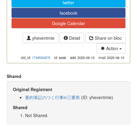
twitter
facebook
Google Calendar
yheventmie
Detail
Share on bloc
Action
old_id:
1749550875
id: eea6
add: 2025-06-10
mod: 2025-06-10
Shared
Original Registrant
要約筆記のつく行事in三重県
(ID: yheventmie)
Shared
Not Shared.