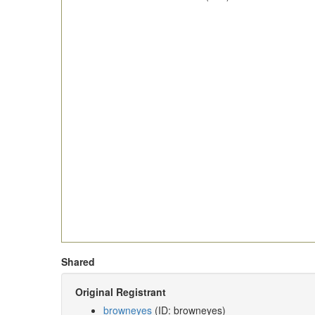
Shared
Original Registrant
browneyes
(ID: browneyes)