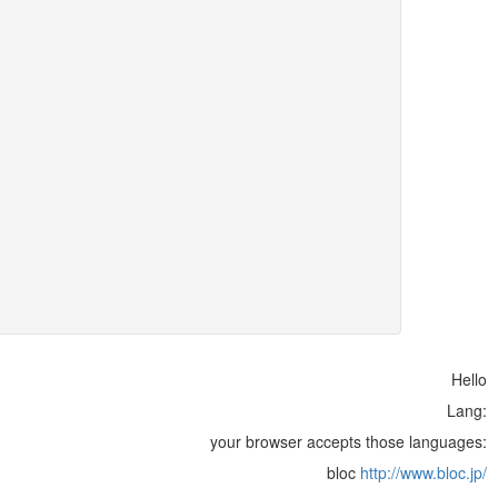
Hello
Lang:
your browser accepts those languages:
bloc
http://www.bloc.jp/