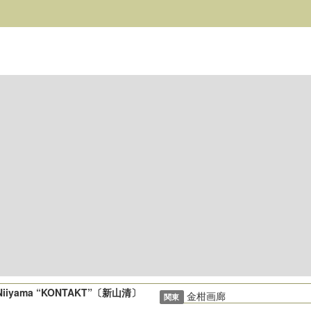
 Niiyama “KONTAKT”〔新山清〕
金柑画廊
関東