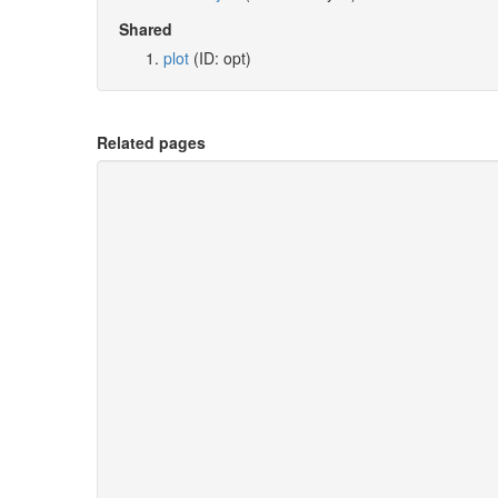
Shared
plot
(ID: opt)
Related pages