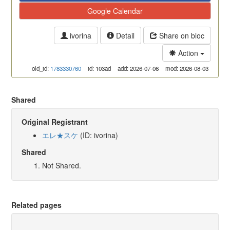
Google Calendar
ivorina
Detail
Share on bloc
Action
old_id:
1783330760
id: 103ad
add: 2026-07-06
mod: 2026-08-03
Shared
Original Registrant
エレ★スケ
(ID: ivorina)
Shared
Not Shared.
Related pages