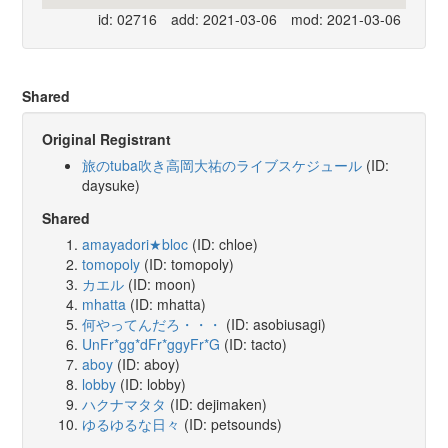
id: 02716
add: 2021-03-06
mod: 2021-03-06
Shared
Original Registrant
旅のtuba吹き高岡大祐のライブスケジュール
(ID:
daysuke)
Shared
amayadori★bloc
(ID: chloe)
tomopoly
(ID: tomopoly)
カエル
(ID: moon)
mhatta
(ID: mhatta)
何やってんだろ・・・
(ID: asobiusagi)
UnFr*gg*dFr*ggyFr*G
(ID: tacto)
aboy
(ID: aboy)
lobby
(ID: lobby)
ハクナマタタ
(ID: dejimaken)
ゆるゆるな日々
(ID: petsounds)