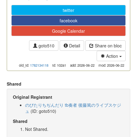
twitter
facebook
Google Calendar
goto510
Detail
Share on bloc
Action
old_id:
1782134118
id: 102a1
add: 2026-06-22
mod: 2026-06-22
Shared
Original Registrant
のびたりちぢんだり tb奏者 後藤篤のライブスケジ
ュ
(ID: goto510)
Shared
Not Shared.