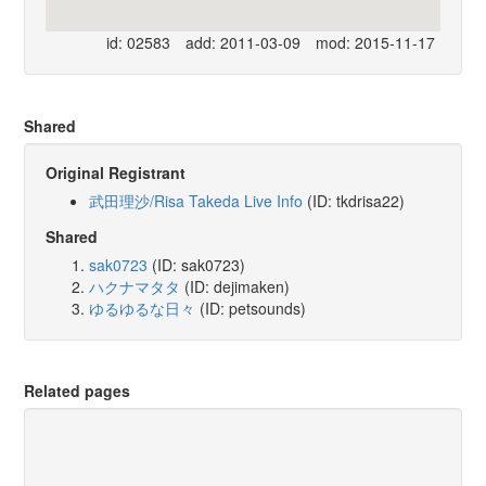
id: 02583
add: 2011-03-09
mod: 2015-11-17
Shared
Original Registrant
武田理沙/Risa Takeda Live Info
(ID: tkdrisa22)
Shared
sak0723
(ID: sak0723)
ハクナマタタ
(ID: dejimaken)
ゆるゆるな日々
(ID: petsounds)
Related pages