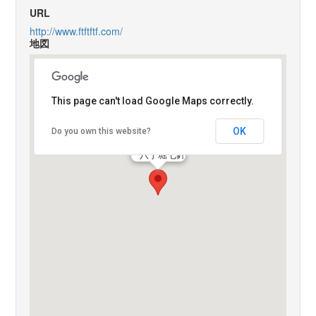
URL
http://www.ftftftf.com/
地図
This page can't load Google Maps correctly.
OK
Do you own this website?
八丁堀七針