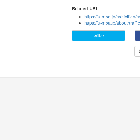
Related URL
https://u-moa.jp/exhibition/e
https://u-moa.jp/about/traffi
twitter