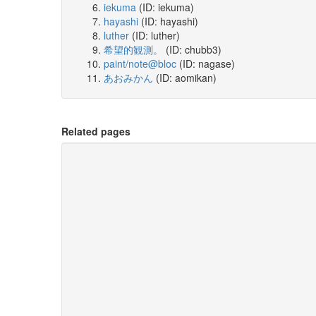
iekuma
(ID: iekuma)
hayashi
(ID: hayashi)
luther
(ID: luther)
希望的観測。
(ID: chubb3)
paint/note@bloc
(ID: nagase)
あおみかん
(ID: aomikan)
Related pages