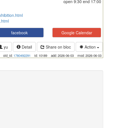
open
9:30
end
17:00
xhibition.html
c.html
facebook
Google Calendar
yu
Detail
Share on bloc
Action
old_id:
1780492291
id: 10189
add: 2026-06-03
mod: 2026-06-03