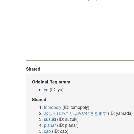
Shared
Original Registrant
yu
(ID: yu)
Shared
tomopoly
(ID: tomopoly)
おしゃれのことはみやにききます
(ID: yamada)
suzuki
(ID: suzuki)
planar
(ID: planar)
cao
(ID: cao)