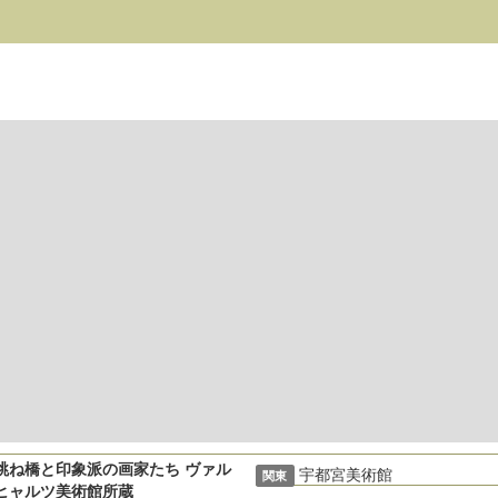
跳ね橋と印象派の画家たち ヴァル
宇都宮美術館
関東
ヒャルツ美術館所蔵