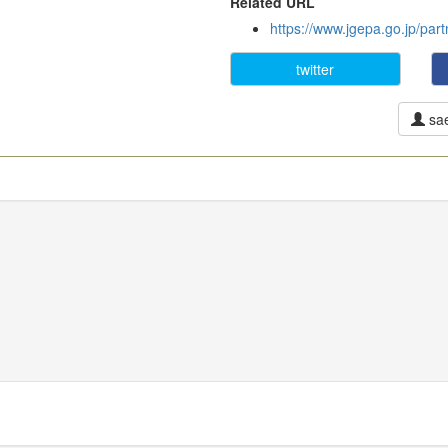
Related URL
https://www.jgepa.go.jp/par
twitter
sa