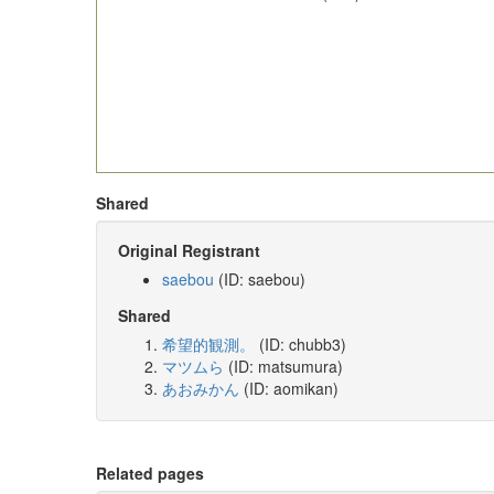
Shared
Original Registrant
saebou
(ID: saebou)
Shared
希望的観測。
(ID: chubb3)
マツムら
(ID: matsumura)
あおみかん
(ID: aomikan)
Related pages