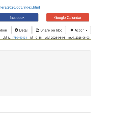
tners/2026/003/index.html
facebook
Google Calendar
ebou
Detail
Share on bloc
Action
old_id:
1780490131
id: 10188
add: 2026-06-03
mod: 2026-06-03