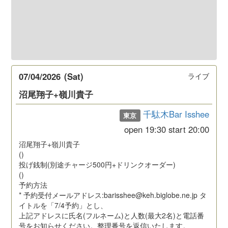
07/04/2026
(Sat)
ライブ
沼尾翔子+嶺川貴子
千駄木Bar Isshee
東京
open
19:30
start
20:00
沼尾翔子+嶺川貴子
()
投げ銭制(別途チャージ500円+ドリンクオーダー)
()
予約方法
* 予約受付メールアドレス:barisshee@keh.biglobe.ne.jp タ
イトルを「7/4予約」とし、
上記アドレスに氏名(フルネーム)と人数(最大2名)と電話番
号をお知らせください。整理番号を返信いたします。