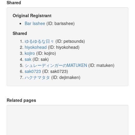
Shared
Original Registrant
Bar Isshee
(ID: barisshee)
Shared
ゆるゆるな日々
(ID: petsounds)
hiyokohead
(ID: hiyokohead)
kojiro
(ID: kojiro)
sak
(ID: sak)
シュレーディンガーのMATUKEN
(ID: matuken)
sak0723
(ID: sak0723)
ハクナマタタ
(ID: dejimaken)
Related pages