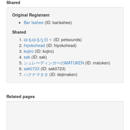
Shared
Original Registrant
Bar Isshee
(ID: barisshee)
Shared
ゆるゆるな日々
(ID: petsounds)
hiyokohead
(ID: hiyokohead)
kojiro
(ID: kojiro)
sak
(ID: sak)
シュレーディンガーのMATUKEN
(ID: matuken)
sak0723
(ID: sak0723)
ハクナマタタ
(ID: dejimaken)
Related pages