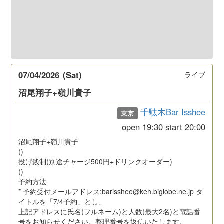
07/04/2026
(Sat)
ライブ
沼尾翔子+嶺川貴子
千駄木Bar Isshee
東京
open
19:30
start
20:00
沼尾翔子+嶺川貴子
()
投げ銭制(別途チャージ500円+ドリンクオーダー)
()
予約方法
* 予約受付メールアドレス:barisshee@keh.biglobe.ne.jp タ
イトルを「7/4予約」とし、
上記アドレスに氏名(フルネーム)と人数(最大2名)と電話番
号をお知らせください。整理番号を返信いたします。