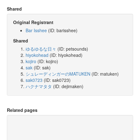
Shared
Original Registrant
Bar Isshee
(ID: barisshee)
Shared
ゆるゆるな日々
(ID: petsounds)
hiyokohead
(ID: hiyokohead)
kojiro
(ID: kojiro)
sak
(ID: sak)
シュレーディンガーのMATUKEN
(ID: matuken)
sak0723
(ID: sak0723)
ハクナマタタ
(ID: dejimaken)
Related pages