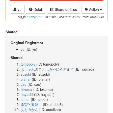
yu
Detail
Share on bloc
Action
old_id:
1779531513
id: 100f0
add: 2026-05-23
mod: 2026-05-23
Shared
Original Registrant
yu
(ID: yu)
Shared
tomopoly
(ID: tomopoly)
おしゃれのことはみやにききます
(ID: yamada)
suzuki
(ID: suzuki)
planar
(ID: planar)
cao
(ID: cao)
iekuma
(ID: iekuma)
hayashi
(ID: hayashi)
luther
(ID: luther)
希望的観測。
(ID: chubb3)
あおみかん
(ID: aomikan)