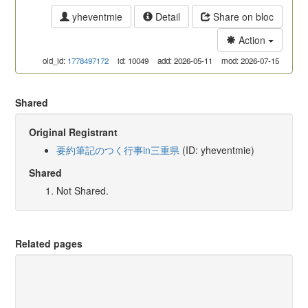
yheventmie
Detail
Share on bloc
Action
old_id:
1778497172
id: 10049
add: 2026-05-11
mod: 2026-07-15
Shared
Original Registrant
要約筆記のつく行事in三重県
(ID: yheventmie)
Shared
Not Shared.
Related pages