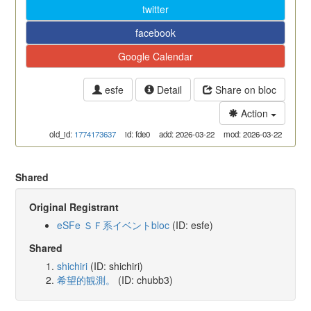
twitter
facebook
Google Calendar
esfe
Detail
Share on bloc
Action
old_id:
1774173637
id: fde0
add: 2026-03-22
mod: 2026-03-22
Shared
Original Registrant
eSFe ＳＦ系イベントbloc
(ID: esfe)
Shared
shichiri
(ID: shichiri)
希望的観測。
(ID: chubb3)