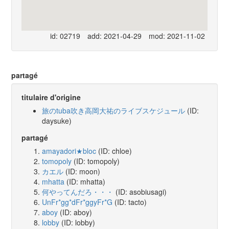
id: 02719
add: 2021-04-29
mod: 2021-11-02
partagé
titulaire d'origine
旅のtuba吹き高岡大祐のライブスケジュール
(ID:
daysuke)
partagé
amayadori★bloc
(ID: chloe)
tomopoly
(ID: tomopoly)
カエル
(ID: moon)
mhatta
(ID: mhatta)
何やってんだろ・・・
(ID: asobiusagi)
UnFr*gg*dFr*ggyFr*G
(ID: tacto)
aboy
(ID: aboy)
lobby
(ID: lobby)