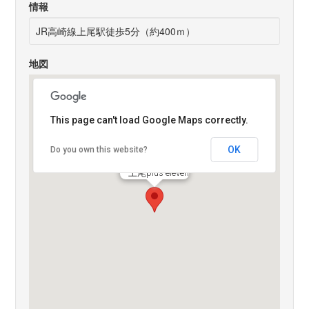
情報
JR高崎線上尾駅徒歩5分（約400ｍ）
地図
This page can't load Google Maps correctly.
OK
Do you own this website?
上尾plus eleven