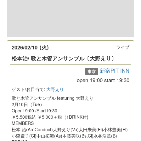
2026/02/10
(火)
ライブ
松本治/ 歌と木管アンサンブル〔大野えり〕
新宿PIT INN
東京
open
19:00
start
19:30
ゲスト/お目当て:
大野えり
歌と木管アンサンブル featuring 大野えり
2月10日（Tue）
Open19:00 /Start19:30
￥5,500税込 ￥5,000＋税（1DRINK付)
MEMBERS
松本 治(Arr,Conduct)大野えり(Vo)太田朱美(Fl)小林豊美(Fl)
小森慶子(Cl)中山拓海(As)本藤美咲(Bs,Cl)水谷浩章(B)