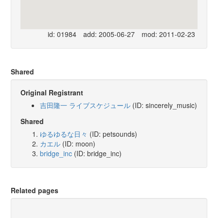
id: 01984
add: 2005-06-27
mod: 2011-02-23
Shared
Original Registrant
吉田隆一 ライブスケジュール
(ID: sincerely_music)
Shared
ゆるゆるな日々
(ID: petsounds)
カエル
(ID: moon)
bridge_inc
(ID: bridge_inc)
Related pages