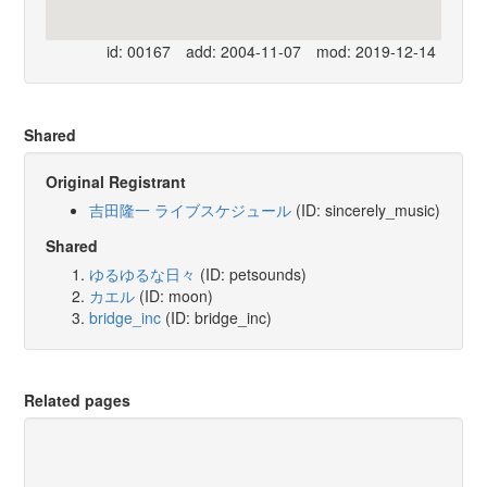
id: 00167
add: 2004-11-07
mod: 2019-12-14
Shared
Original Registrant
吉田隆一 ライブスケジュール
(ID: sincerely_music)
Shared
ゆるゆるな日々
(ID: petsounds)
カエル
(ID: moon)
bridge_inc
(ID: bridge_inc)
Related pages