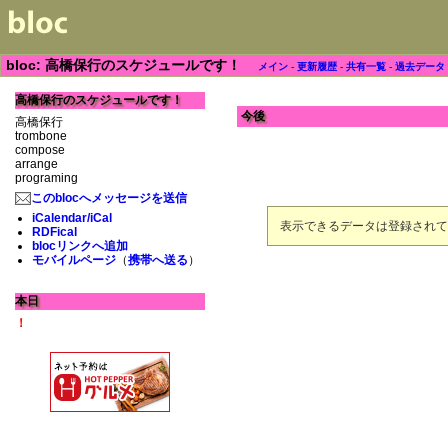
bloc: 高橋保行のスケジュールです！
メイン
-
更新履歴
-
共有一覧
-
過去データ
高橋保行のスケジュールです！
今後
高橋保行
trombone
compose
arrange
programing
このblocへメッセージを送信
iCalendar/iCal
表示できるデータは登録されて
RDFical
blocリンクへ追加
モバイルページ
（
携帯へ送る
）
本日
！